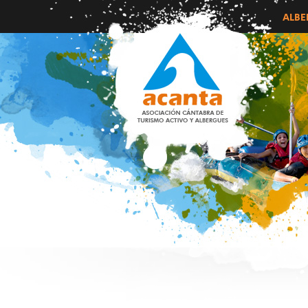
Skip
ALBE
to
content