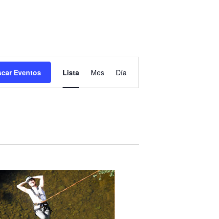
Navegación
car Eventos
Lista
Mes
Día
de
vistas
de
Evento