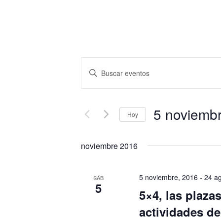
Navegación
Introduce
de
la
búsqueda
palabra
y
clave.
5 noviemb
vistas
Hoy
Busca
de
Seleccionar
Eventos
Eventos
fecha.
para
noviembre 2016
la
palabra
5 noviembre, 2016
-
24 a
SÁB
clave.
5
5×4, las plazas
actividades d