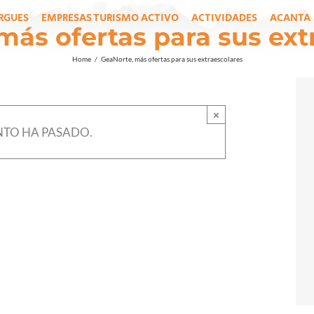
RGUES
EMPRESAS TURISMO ACTIVO
ACTIVIDADES
ACANTA
más ofertas para sus ext
Home
/
GeaNorte, más ofertas para sus extraescolares
×
NTO HA PASADO.