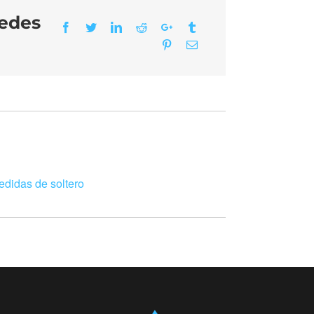
redes
Facebook
Twitter
LinkedIn
Reddit
Google+
Tumblr
Pinterest
Email
edidas de soltero