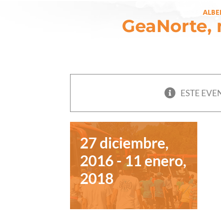
Skip
ALBE
to
GeaNorte, 
content
GeaNorte,
más ofertas
para sus
extraescolares
ESTE EVE
27 diciembre,
2016
-
11 enero,
2018