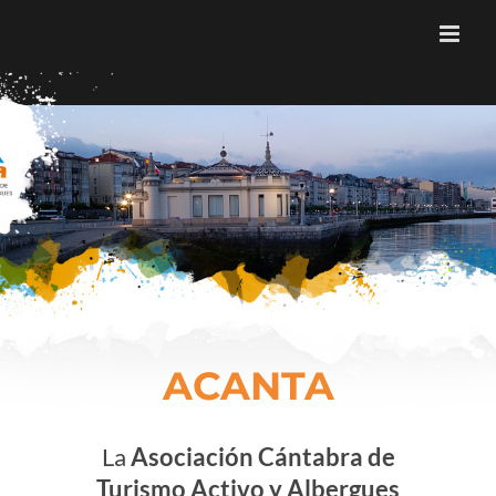
Skip
to
content
ACANTA
La
Asociación Cántabra de
Turismo Activo y Albergues