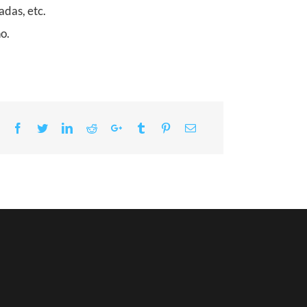
adas, etc.
o.
Facebook
Twitter
LinkedIn
Reddit
Google+
Tumblr
Pinterest
Email