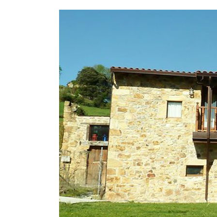
View
Larger
Image