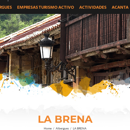
RGUES
EMPRESAS TURISMO ACTIVO
ACTIVIDADES
ACANTA
LA BRENA
Home
/
Albergues
/
LA BRENA