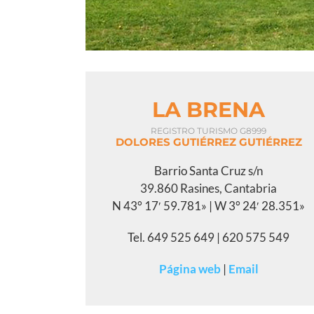
LA BRENA
REGISTRO TURISMO G8999
DOLORES GUTIÉRREZ GUTIÉRREZ
Barrio Santa Cruz s/n
39.860 Rasines, Cantabria
N 43° 17′ 59.781» | W 3° 24′ 28.351»
Tel. 649 525 649 | 620 575 549
Página web
|
Email