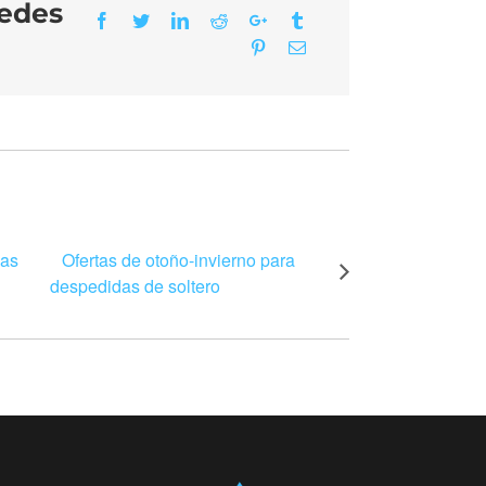
redes
Facebook
Twitter
LinkedIn
Reddit
Google+
Tumblr
Pinterest
Email
las
Ofertas de otoño-invierno para
despedidas de soltero