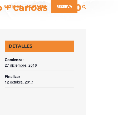
o + canoas por 90
NOTICIAS
CONTACTO
RESERVA
DETALLES
Comienza:
27 diciembre, 2016
Finaliza:
12 octubre, 2017