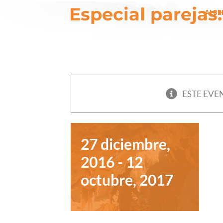
Especial
Skip
Especial parejas
ALBE
to
parejas:
content
senderismo
subterráneo
+ canoas
por 90 €
ESTE EVE
27 diciembre,
2016
-
12
octubre, 2017