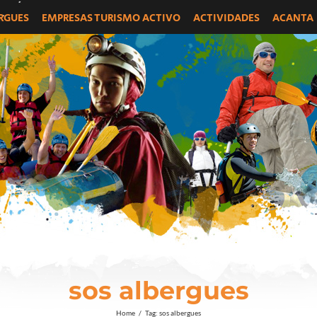
RGUES
EMPRESAS TURISMO ACTIVO
ACTIVIDADES
ACANTA
sos albergues
Home
/
Tag:
sos albergues