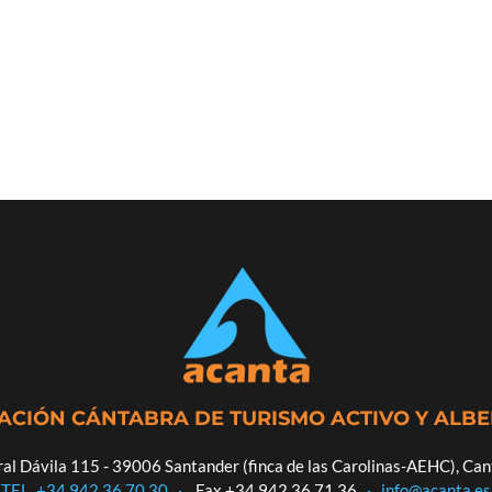
ACIÓN CÁNTABRA DE TURISMO ACTIVO Y ALB
al Dávila 115 - 39006 Santander (finca de las Carolinas-AEHC), Can
TEL. +34 942 36 70 30
·
Fax +34 942 36 71 36
·
info@acanta.es