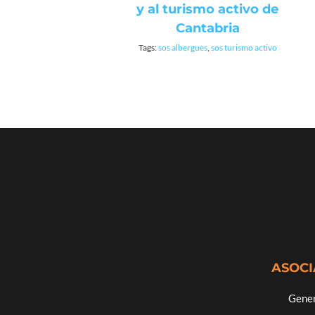
y al turismo activo de
Cantabria
Tags:
sos albergues
,
sos turismo activo
ASOCI
Gener