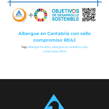
Albergue en Cantabria con sello
compromiso REAJ
Tags:
albergue Paradiso
,
albergues en cantabria
,
sello
compromiso REAJ