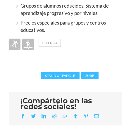
Grupos de alumnos reducidos. Sistema de
aprendizaje progresivo y por niveles.
Precios especiales para grupos y centros
educativos.
LEYENDA
Tags:
STAND UP PADDLE
,
SURF
¡Compártelo en las
redes sociales!
Facebook
Twitter
LinkedIn
Reddit
Google+
Tumblr
Pinterest
Email