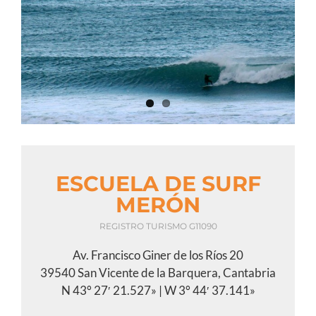
View
Larger
Image
ESCUELA DE SURF
MERÓN
REGISTRO TURISMO G11090
Av. Francisco Giner de los Ríos 20
39540 San Vicente de la Barquera, Cantabria
N 43° 27′ 21.527» | W 3° 44′ 37.141»