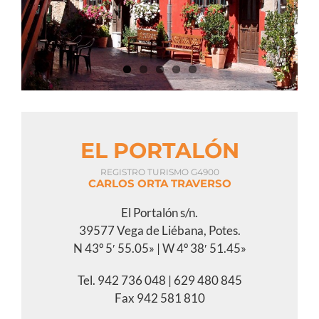
Image
EL PORTALÓN
REGISTRO TURISMO G4900
CARLOS ORTA TRAVERSO
El Portalón s/n.
39577 Vega de Liébana, Potes.
N 43º 5′ 55.05» | W 4º 38′ 51.45»
Tel. 942 736 048 | 629 480 845
Fax 942 581 810