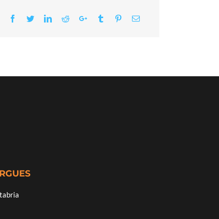
Facebook
Twitter
LinkedIn
Reddit
Google+
Tumblr
Pinterest
Email
ERGUES
tabria