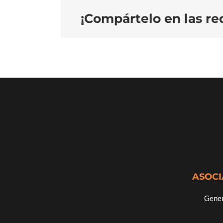
¡Compártelo en las red
ASOCI
Gener