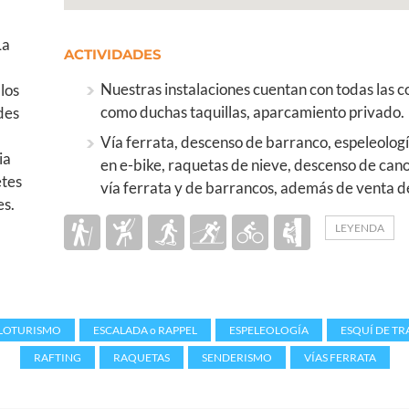
La
ACTIVIDADES
Nuestras instalaciones cuentan con todas las c
los
como duchas taquillas, aparcamiento privado.
des
Vía ferrata, descenso de barranco, espeleologí
ia
en e-bike, raquetas de nieve, descenso de canoa
etes
vía ferrata y de barrancos, además de venta d
es.
LEYENDA
LOTURISMO
,
ESCALADA o RAPPEL
,
ESPELEOLOGÍA
,
ESQUÍ DE TR
RAFTING
,
RAQUETAS
,
SENDERISMO
,
VÍAS FERRATA