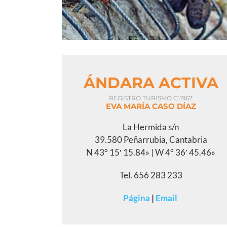
ÁNDARA ACTIVA
REGISTRO TURISMO G11967
EVA MARÍA CASO DÍAZ
La Hermida s/n
39.580 Peñarrubia, Cantabria
N 43° 15′ 15.84» | W 4° 36′ 45.46»
Tel. 656 283 233
Página
|
Email