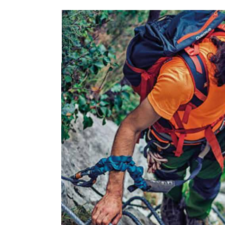
View
Larger
Image