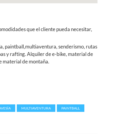
omodidades que el cliente pueda necesitar,
a, paintball,multiaventura, senderismo, rutas
s y rafting. Alquiler de e-bike, material de
e material de montaña.
AVESÍA
,
MULTIAVENTURA
,
PAINTBALL
,