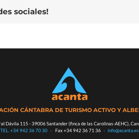
es sociales!
ACIÓN CÁNTABRA DE TURISMO ACTIVO Y ALB
al Dávila 115 - 39006 Santander (finca de las Carolinas-AEHC), Can
TEL. +34 942 36 70 30
·
Fax +34 942 36 71 36
·
info@acanta.es