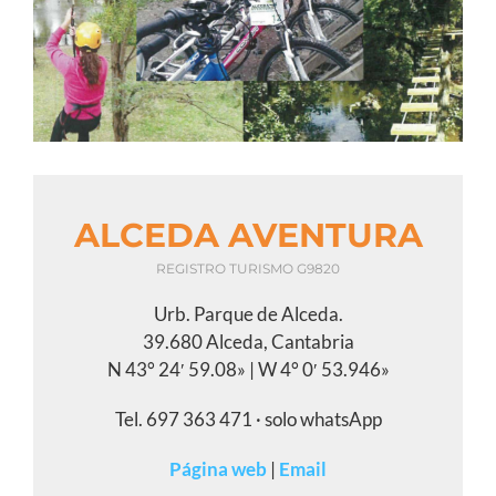
Image
ALCEDA AVENTURA
REGISTRO TURISMO G9820
Urb. Parque de Alceda.
39.680 Alceda, Cantabria
N 43° 24′ 59.08» | W 4° 0′ 53.946»
Tel. 697 363 471 · solo whatsApp
Página web
|
Email